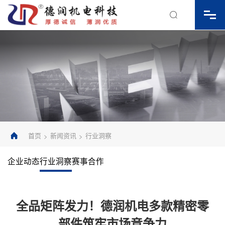

首页
新闻资讯
行业洞察
>
>

企业动态
行业洞察
赛事合作
全品矩阵发力！德润机电多款精密零
部件筑牢市场竞争力