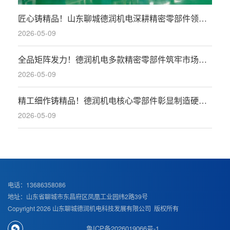
匠心铸精品！山东聊城德润机电深耕精密零部件领域，引领行业高质量发展
2026-05-09
全品矩阵发力！德润机电多款精密零部件筑牢市场竞争力
2026-05-09
精工细作铸精品！德润机电核心零部件彰显制造硬实力
2026-05-09
电话：13686358086
地址：山东省聊城市东昌府区凤凰工业园纬2路39号
Copyright 2026 山东聊城德润机电科技发展有限公司 版权所有
鲁ICP备2026019066号-1
