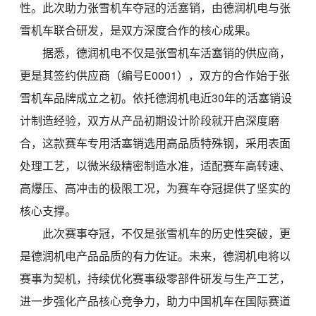
性。此次助力张雪机车夺冠的活塞销，由德润机电与张
雪机车联合研发，是双方深度合作的核心成果。
据悉，德润机电不仅是张雪机车活塞销的供应商，
更是其签约供应商（编号E0001），双方的合作始于张
雪机车品牌成立之初。依托德润机电近30年的活塞销设
计制造经验，双方从产品初期设计阶段就开启深度磨
合，这款赛车专用活塞销选用高品质特殊钢，采用表面
处理工艺，以微米级精密制造水准，
适配赛车高转速、
高爆压、高冲击的极限工况，为赛车夺冠提供了坚实的
核心支撑。
此次赛事夺冠，不仅是张雪机车的历史性突破，更
是德润机电产品品质的有力佐证。未来，德润机电将以
赛事为契机，持续优化赛事级零部件研发与生产工艺，
进一步强化产品核心竞争力，助力中国机车在国际赛道