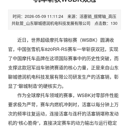
时间：2026-05-09 11:11:24 来源：活塞销_揺臂轴_高压
共轨管_山东聊城德润机电科技发展有限公司 点击数：130
近日，世界超级摩托车锦标赛（WSBK）圆满收
官，中国张雪机车820RR-RS赛车一举斩获双冠，实现
了中国摩托车品牌在这项国际赛事中的历史性突破，而
支撑这款冠军战车驰骋赛道的核心力量，正是来自山东
聊城德润机电科技发展有限公司研发生产的活塞销，彰
显了“聊城制造”的硬核实力。
作为全球摩托车领域的
赛事，WSBK对零部件性能
要求极为严苛，赛车内燃机冲刺时，活塞以每分钟上万
次的频率往复运动，连接活塞与连杆的活塞销堪称发动
机的“核心筋骨”，直接决定赛车的动力输出与运行稳定