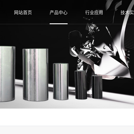
网站首页
产品中心
行业应用
技术
共轨燃油系统零部件
摩托车发动机
研发能
活塞销系列
柴油发动机燃油系统
生产设
曲柄销系列
商用车动力系统
质量体
摇臂轴系列
通用汽油机
喷油器总成系列
出口定制
数控设备系列
甲醇应用系列
工程刀具系列
其他精密部件